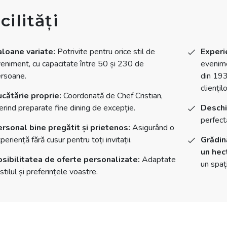
cilități
loane variate:
Potrivite pentru orice stil de
Experie
eniment, cu capacitate între 50 și 230 de
evenime
rsoane.
din 193
clienți
cătărie proprie:
Coordonată de Chef Cristian,
erind preparate fine dining de excepție.
Deschi
perfect
rsonal bine pregătit și prietenos:
Asigurând o
periență fără cusur pentru toți invitații.
Grădin
un hect
sibilitatea de oferte personalizate:
Adaptate
un spaț
 stilul și preferințele voastre.