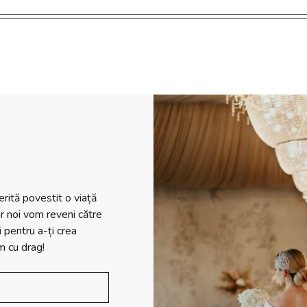
rită povestit o viață
r noi vom reveni către
i pentru a-ți crea
m cu drag!