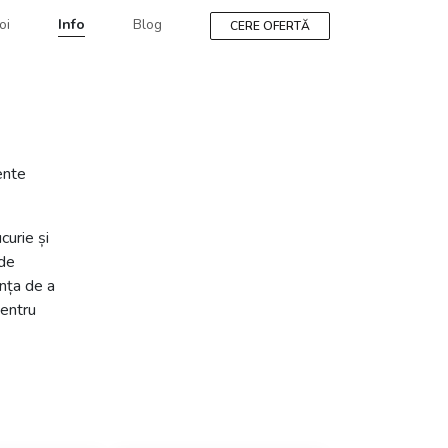
oi
Info
Blog
CERE OFERTĂ
nte corporate
ente
curie și
 de
ința de a
pentru