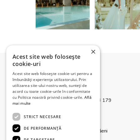
×
Acest site web folosește
cookie-uri
Acest site web folosește cookie-uri pentru a
îmbunătăți experiența utilizatorului. Prin
utilizarea site-ului nostru web, sunteți de
acord cu toate cookie-urile în conformitate
cu Politica noastră privind cookie-urile.
Află
+40 744 584 584 / +40 733 179
mai multe
582
STRICT NECESARE
contact@events-garden.ro
DE PERFORMANȚĂ
Str. Gloriei nr.29, Boldești, Scăeni
DE TARGETARE