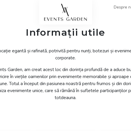
Despre n
Informații utile
EUPHORIA
Organizare botez
GRACE
Evenime
ocație egantă și rafinată, potrivită pentru nunți, botezuri și evenim
corporate.
ts Garden, am creat acest loc din dorința profundă de a aduce bu
ricire în viețile oamenilor prin evenimente memorabile și aproape
une. Totul a început din pasiunea noastră pentru frumos și din dor
iza evenimente unice, care să rămână în sufletele participanților 
totdeauna.