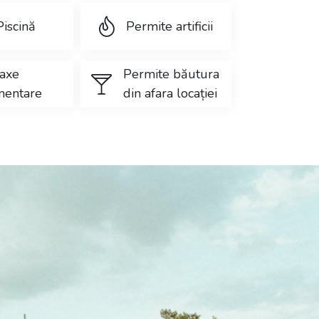
Piscină
Permite artificii
taxe
Permite băutura
mentare
din afara locației