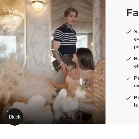
Fa
Sa
ev
pe
Bu
of
Play
Pe
ex
Po
la
Black
Play