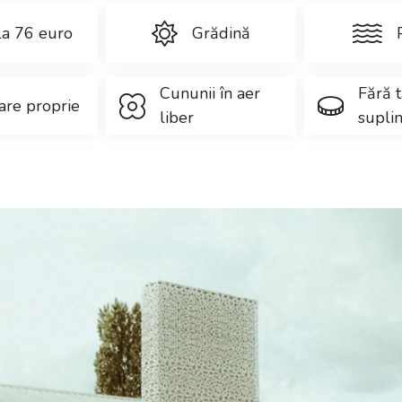
la 76 euro
Grădină
Cununii în aer
Fără 
are proprie
liber
supli