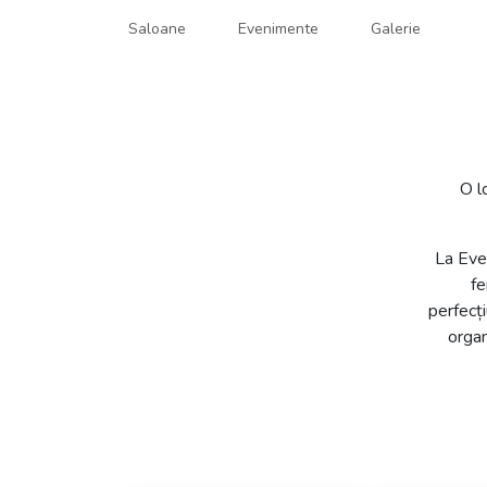
Saloane
Evenimente
Galerie
HARMONY
Organizare nuntă
O l
La Even
fe
perfecți
organ